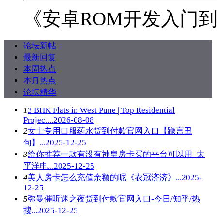
《安卓ROM开发入门到
论坛新帖
最新回复
本周热点
本月热点
论坛精华
1
3 BHK Flats in West Pune | Top Residential
Project...
2026-08-08
2
女士专用口服药水货到付款官网入口【躁言丑
句】...
2025-12-25
3
给你推荐一款有没有神皇房卡买的平台可以用_太
平洋电...
2025-12-25
4
美人房卡怎么充值余额的呢《衣冠济济》...
2025-
12-25
5
弥曼催听迷之夜货到付款官网入口-今日/知乎/热
搜...
2025-12-25